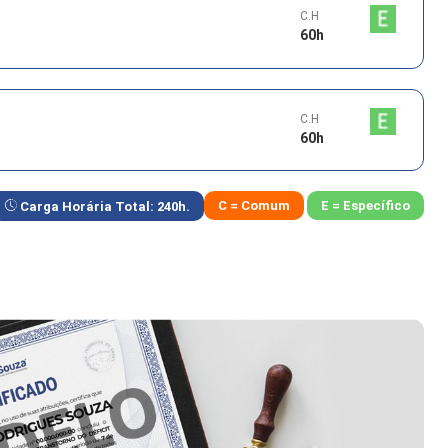
C.H
60
h
C.H
60
h
C = Comum
E = Específico
Carga Horária Total:
240
h.