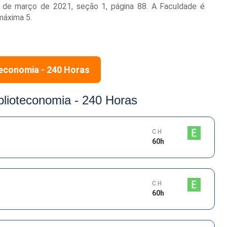
8 de março de 2021, seção 1, página 88. A Faculdade é
máxima 5.
teconomia - 240 Horas
blioteconomia - 240 Horas
C.H
60
h
C.H
60
h