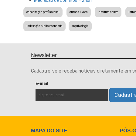
Mediação de Conflitos – 240h
capacitação profissional
cursos livres
instituto souza
intro
indexação biblioteconomia
arquivologia
Newsletter
Cadastre-se e receba notícias diretamente em s
E-mail
MAPA DO SITE
PÓS-