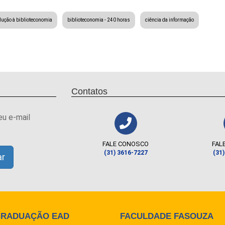
dução à biblioteconomia
biblioteconomia - 240 horas
ciência da informação
Contatos
eu e-mail
FALE CONOSCO
FAL
(31) 3616-7227
(31
GRADUAÇÃO EAD
FACULDADE FASOUZA