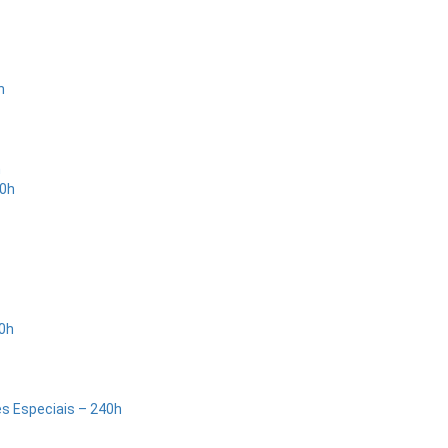
h
h
40h
0h
s Especiais – 240h