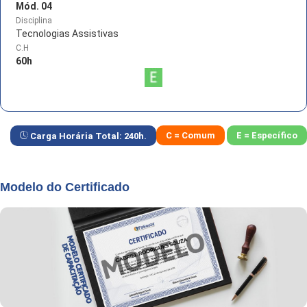
Mód. 04
Disciplina
Tecnologias Assistivas
C.H
60
h
C = Comum
E = Específico
Carga Horária Total:
240
h.
Modelo do Certificado