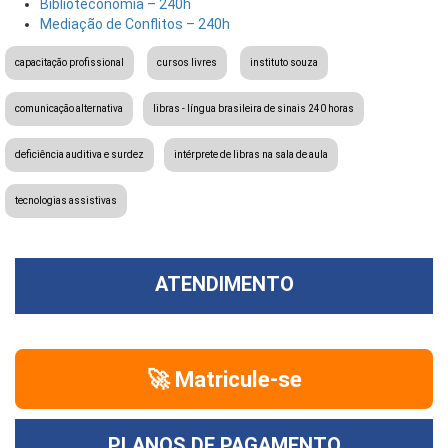
Biblioteconomia – 240h
Mediação de Conflitos – 240h
capacitação profissional
cursos livres
instituto souza
comunicação alternativa
libras - língua brasileira de sinais 240 horas
deficiência auditiva e surdez
intérprete de libras na sala de aula
tecnologias assistivas
ATENDIMENTO
🚀 Matricule-se
PLANOS DE PAGAMENTO