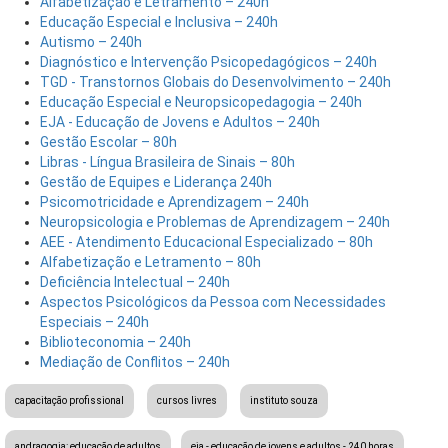
Alfabetização e Letramento – 240h
Educação Especial e Inclusiva – 240h
Autismo – 240h
Diagnóstico e Intervenção Psicopedagógicos – 240h
TGD - Transtornos Globais do Desenvolvimento – 240h
Educação Especial e Neuropsicopedagogia – 240h
EJA - Educação de Jovens e Adultos – 240h
Gestão Escolar – 80h
Libras - Língua Brasileira de Sinais – 80h
Gestão de Equipes e Liderança 240h
Psicomotricidade e Aprendizagem – 240h
Neuropsicologia e Problemas de Aprendizagem – 240h
AEE - Atendimento Educacional Especializado – 80h
Alfabetização e Letramento – 80h
Deficiência Intelectual – 240h
Aspectos Psicológicos da Pessoa com Necessidades
Especiais – 240h
Biblioteconomia – 240h
Mediação de Conflitos – 240h
capacitação profissional
cursos livres
instituto souza
andragogia: educação de adultos
eja - educação de jovens e adultos - 240 horas