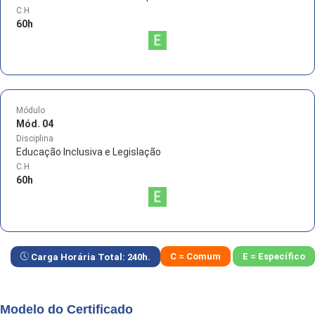
C.H
60
h
Módulo
Mód. 04
Disciplina
Educação Inclusiva e Legislação
C.H
60
h
C = Comum
E = Específico
Carga Horária Total:
240
h.
Modelo do Certificado