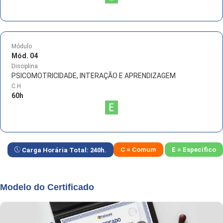
Módulo
Mód. 04
Disciplina
PSICOMOTRICIDADE, INTERAÇÃO E APRENDIZAGEM
C.H
60
h
C = Comum
E = Específico
Carga Horária Total:
240
h.
Modelo do Certificado