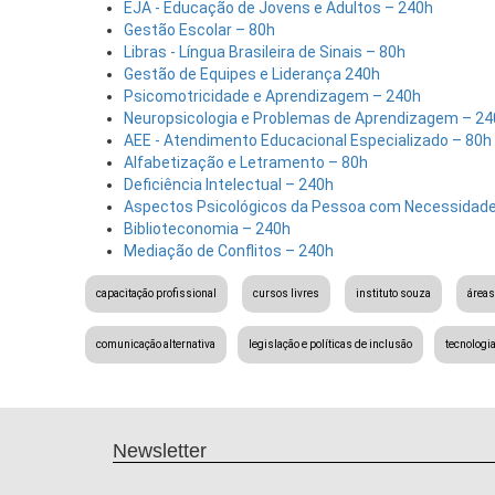
EJA - Educação de Jovens e Adultos – 240h
Gestão Escolar – 80h
Libras - Língua Brasileira de Sinais – 80h
Gestão de Equipes e Liderança 240h
Psicomotricidade e Aprendizagem – 240h
Neuropsicologia e Problemas de Aprendizagem – 24
AEE - Atendimento Educacional Especializado – 80h
Alfabetização e Letramento – 80h
Deficiência Intelectual – 240h
Aspectos Psicológicos da Pessoa com Necessidade
Biblioteconomia – 240h
Mediação de Conflitos – 240h
capacitação profissional
cursos livres
instituto souza
áreas
comunicação alternativa
legislação e políticas de inclusão
tecnologi
Newsletter