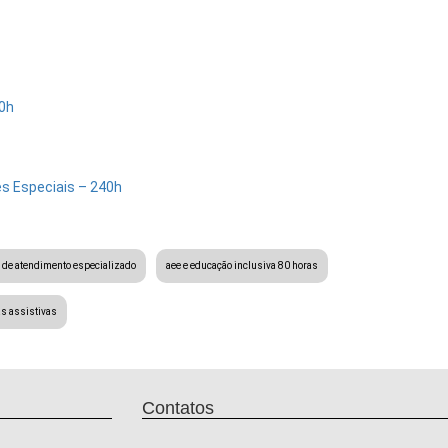
0h
s Especiais – 240h
 de atendimento especializado
aee e educação inclusiva 80 horas
as assistivas
Contatos