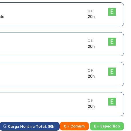
C.H
ado
20
h
C.H
20
h
C.H
20
h
C.H
20
h
C = Comum
E = Específico
Carga Horária Total:
80
h.