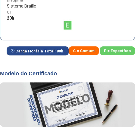
Disciplina
Sistema Braille
C.H
20
h
C = Comum
E = Específico
Carga Horária Total:
80
h.
Modelo do Certificado