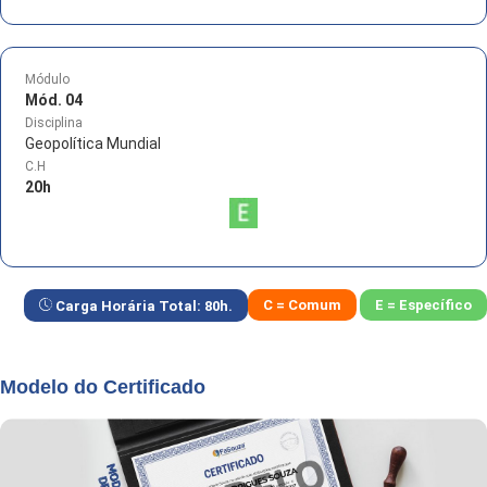
Módulo
Mód. 04
Disciplina
Geopolítica Mundial
C.H
20
h
C = Comum
E = Específico
Carga Horária Total:
80
h.
Modelo do Certificado