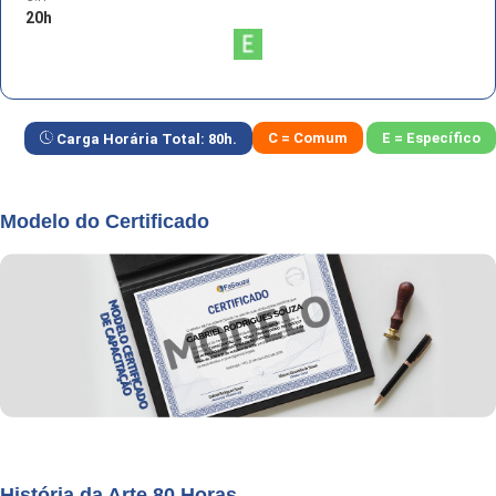
20
h
C = Comum
E = Específico
Carga Horária Total:
80
h.
Modelo do Certificado
História da Arte 80 Horas