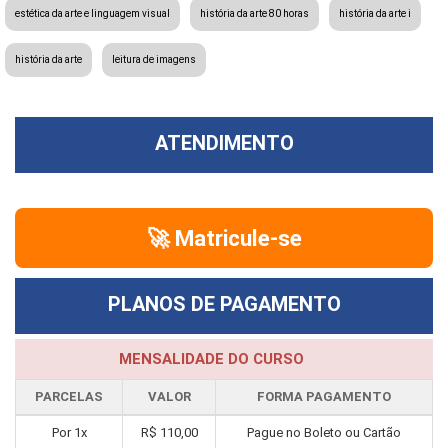
estética da arte e linguagem visual
história da arte 80 horas
história da arte i
história da arte
leitura de imagens
ATENDIMENTO
🚀 Matricule-se
PLANOS DE PAGAMENTO
MENSALIDADE DO CURSO
PARCELAS
VALOR
FORMA PAGAMENTO
Por 1x
R$ 110,00
Pague no Boleto ou Cartão