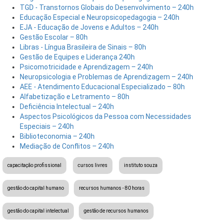
TGD - Transtornos Globais do Desenvolvimento – 240h
Educação Especial e Neuropsicopedagogia – 240h
EJA - Educação de Jovens e Adultos – 240h
Gestão Escolar – 80h
Libras - Língua Brasileira de Sinais – 80h
Gestão de Equipes e Liderança 240h
Psicomotricidade e Aprendizagem – 240h
Neuropsicologia e Problemas de Aprendizagem – 240h
AEE - Atendimento Educacional Especializado – 80h
Alfabetização e Letramento – 80h
Deficiência Intelectual – 240h
Aspectos Psicológicos da Pessoa com Necessidades
Especiais – 240h
Biblioteconomia – 240h
Mediação de Conflitos – 240h
capacitação profissional
cursos livres
instituto souza
gestão do capital humano
recursos humanos - 80 horas
gestão do capital intelectual
gestão de recursos humanos