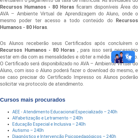
efetuarem o pagamento da taxa de matrícula. As atividades do
Recursos Humanos - 80 Horas
ficaram disponíveis Área do
AVA – Ambiente Virtual de Aprendizagem do Aluno, onde o
mesmo poder ter acesso a todo conteúdo do
Recursos
Humanos - 80 Horas
.
Os Alunos receberão seus Certificados após concluírem o
Recursos Humanos - 80 Horas
, para isso será necessári
estar em dia com as mensalidades e obter a média na avaliação.
O Certificado será disponibilizado no AVA – Ambiente Virtual do
Aluno, com isso o Aluno poderá fazer o download do mesmo, e
se caso precisar do Certificado Impresso os Alunos poderão
solicitar via protocolo de atendimento.
Cursos mais procurados
AEE - Atendimento Educacional Especializado – 240h
Alfabetização e Letramento – 240h
Educação Especial e Inclusiva – 240h
Autismo – 240h
Diagnóstico e Intervenção Psicopedagógicos – 240h