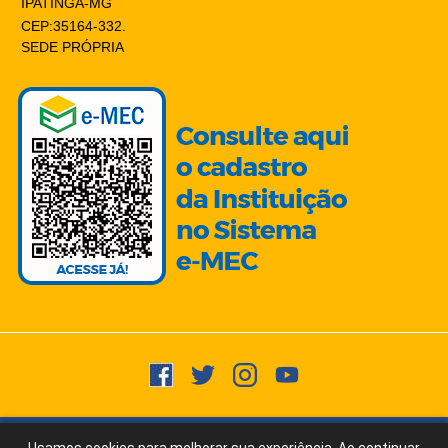
IPATINGA-MG
CEP:35164-332.
SEDE PRÓPRIA
Copyright © 2015 -
2026
- Todos os direitos reservados.
Usuários